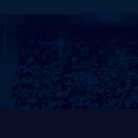
为了维护消费者的权益，保证产品能够正常使用，维护
保期内特做出如下承诺：
<1.我公司承诺所售产品质保期为1年。在质保期内，
期内出现非人为损坏的质量问题，我公司负责免费维修
自更换之日起重新计算。对于人为损坏产品，只收取零
<2.对售后服务响应时间的承诺如下：
设备出现故障时，我公司接到用户电话30分钟内做出响
的3日内修复，如需厂家发配件的5日内排除故障；三环
测，需更换配件的5日内修复，如需厂家发配件的7日
定期对器材进行巡检及保养。
<3.“维护为主，维修为辅。”我公司为每套器材均建
护，将隐患消灭于萌芽状态。以确保产品的良好使用状
<4.提供销售和服务网点情况表，并提供24小时热线电话：0
通我们的服务热线，您的产品就会得到及时完备的服务